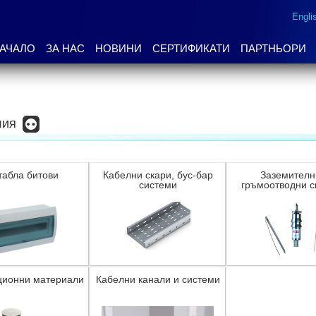
Engli
АЧАЛО
ЗА НАС
НОВИНИ
СЕРТИФИКАТИ
ПАРТНЬОРИ
лия
табла битови
Кабелни скари, бус-бар
Заземителн
системи
гръмоотводни с
ционни материали
Кабелни канали и системи