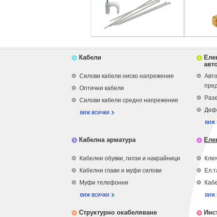
Кабели
Еле
авт
Силови кабели ниско напрежение
Авто
пре
Оптични кабели
Разе
Силови кабели средно напрежение
Деф
виж всички
виж 
Кабелна арматура
Еле
Кабелни обувки, гилзи и накрайници
Ключ
Кабелни глави и муфи силови
Ел.т
Муфи телефонни
Кабе
виж всички
виж 
Структурно окабеляване
Инс