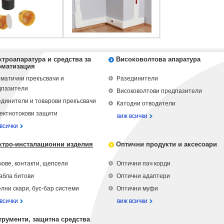
ктроапаратура и средства за
Високоволтова апаратура
оматизация
матични прекъсвачи и
Разединители
дпазители
Високоволтови предпазители
динители и товарови прекъсвачи
Катодни отводители
ектнотокови защити
виж всички
всички
ктро-инсталационни изделия
Оптични продукти и аксесоари
ове, контакти, щепсели
Оптични пач корди
абла битови
Оптични адаптери
лни скари, бус-бар системи
Оптични муфи
всички
виж всички
трументи, защитна средства