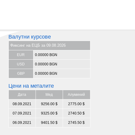
Валутни курсове
Фиксинг на ЕЦБ за 09.08.2026
EUR
0.00000 BGN
USD
0.00000 BGN
GBP
0.00000 BGN
Цени на металите
Дата
Мед
Алуминий
08.09.2021
9256.00 $
2775.00 $
07.09.2021
9325.00 $
2740.50 $
06.09.2021
9401.50 $
2745.50 $