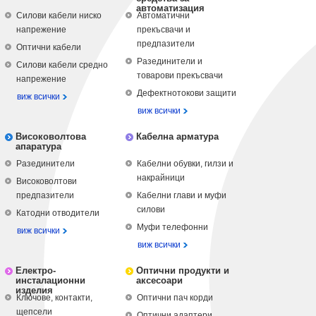
автоматизация
Силови кабели ниско
Автоматични
напрежение
прекъсвачи и
предпазители
Оптични кабели
Разединители и
Силови кабели средно
товарови прекъсвачи
напрежение
Дефектнотокови защити
виж всички
виж всички
Високоволтова
Кабелна арматура
апаратура
Разединители
Кабелни обувки, гилзи и
накрайници
Високоволтови
предпазители
Кабелни глави и муфи
силови
Катодни отводители
Муфи телефонни
виж всички
виж всички
Електро-
Оптични продукти и
инсталационни
аксесоари
изделия
Ключове, контакти,
Оптични пач корди
щепсели
Оптични адаптери