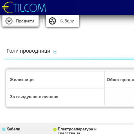
Кабели
Продукти
Голи проводници
Железници
Общо предн
За въздушно окачване
Кабели
Електроапаратура и
средства за