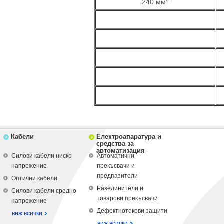
240 мм
Кабели
Електроапаратура и
средства за
автоматизация
Силови кабели ниско
Автоматични
напрежение
прекъсвачи и
предпазители
Оптични кабели
Разединители и
Силови кабели средно
товарови прекъсвачи
напрежение
Дефектнотокови защити
виж всички
виж всички