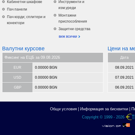
Кабинетни шкафове
Инструменти и
изм.уреди
Пач панели
Монтажни
Пач корди; сплитери и
приспособления
конектори
Защитни средства
виж всички
Валутни курсове
Цени на м
Фиксинг на ЕЦБ за 09.08.2026
Дата
EUR
0.00000 BGN
08.09.2021
USD
0.00000 BGN
07.09.2021
GBP
0.00000 BGN
06.09.2021
Общи условия
|
Информация за бисквитки
|
П
Copyright © 1999 - 2026