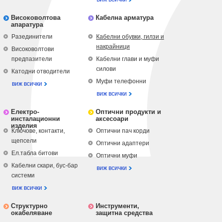
Високоволтова
Кабелна арматура
апаратура
Разединители
Кабелни обувки, гилзи и
накрайници
Високоволтови
предпазители
Кабелни глави и муфи
силови
Катодни отводители
Муфи телефонни
виж всички
виж всички
Електро-
Оптични продукти и
инсталационни
аксесоари
изделия
Ключове, контакти,
Оптични пач корди
щепсели
Оптични адаптери
Ел.табла битови
Оптични муфи
Кабелни скари, бус-бар
виж всички
системи
виж всички
Структурно
Инструменти,
окабеляване
защитна средства