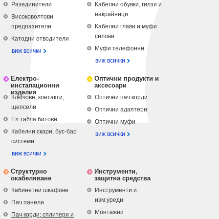
Разединители
Кабелни обувки, гилзи и
накрайници
Високоволтови
предпазители
Кабелни глави и муфи
силови
Катодни отводители
Муфи телефонни
виж всички
виж всички
Електро-
Оптични продукти и
инсталационни
аксесоари
изделия
Ключове, контакти,
Оптични пач корди
щепсели
Оптични адаптери
Ел.табла битови
Оптични муфи
Кабелни скари, бус-бар
виж всички
системи
виж всички
Структурно
Инструменти,
окабеляване
защитна средства
Кабинетни шкафове
Инструменти и
изм.уреди
Пач панели
Монтажни
Пач корди; сплитери и