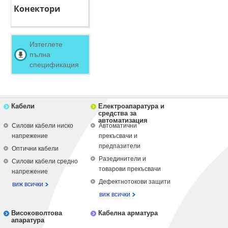
Конектори
Изтеглете
пълна
спецификация
Кабели
Електроапаратура и
средства за
автоматизация
Силови кабели ниско
Автоматични
напрежение
прекъсвачи и
предпазители
Оптични кабели
Разединители и
Силови кабели средно
товарови прекъсвачи
напрежение
Дефектнотокови защити
виж всички
виж всички
Високоволтова
Кабелна арматура
апаратура