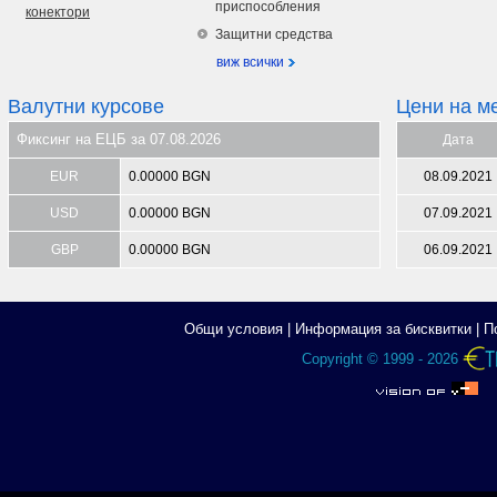
приспособления
конектори
Защитни средства
виж всички
Валутни курсове
Цени на м
Фиксинг на ЕЦБ за 07.08.2026
Дата
EUR
0.00000 BGN
08.09.2021
USD
0.00000 BGN
07.09.2021
GBP
0.00000 BGN
06.09.2021
Общи условия
|
Информация за бисквитки
|
П
Copyright © 1999 - 2026