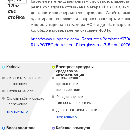
Кабелен изтеглящ механизъм със стъкловлакнест
120м
резба със здрава стоманена макара Ø 730 мм, вкл.
със
допълнителна спирачка за паркиране. Скобата има
стойка
адаптиране на различни направляващи пръти и сонд
многофункционална камера RC 2 и др. Натоварван
kg, общо натоварване на скъсване 400 kg.
https://www.runpotec.com/_Resources/Persistent/0
RUNPOTEC-data-sheet-Fiberglass-rod-7-5mm-10076
Кабели
Електроапаратура и
средства за
автоматизация
Силови кабели ниско
Автоматични
напрежение
прекъсвачи и
предпазители
Оптични кабели
Разединители и
Силови кабели средно
товарови прекъсвачи
напрежение
Дефектнотокови защити
виж всички
виж всички
Високоволтова
Кабелна арматура