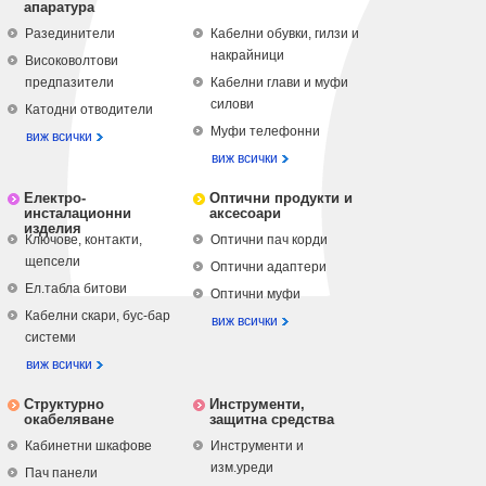
апаратура
Разединители
Кабелни обувки, гилзи и
накрайници
Високоволтови
предпазители
Кабелни глави и муфи
силови
Катодни отводители
Муфи телефонни
виж всички
виж всички
Електро-
Оптични продукти и
инсталационни
аксесоари
изделия
Ключове, контакти,
Оптични пач корди
щепсели
Оптични адаптери
Ел.табла битови
Оптични муфи
Кабелни скари, бус-бар
виж всички
системи
виж всички
Структурно
Инструменти,
окабеляване
защитна средства
Кабинетни шкафове
Инструменти и
изм.уреди
Пач панели