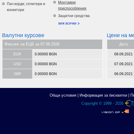
Монтажни
Пач корди; сплитери и
приспособления
конектори
Защитни средства
виж всички
Валутни курсове
Цени на м
Фиксинг на ЕЦБ за 07.08.2026
Дата
EUR
0.00000 BGN
08.09.2021
USD
0.00000 BGN
07.09.2021
GBP
0.00000 BGN
06.09.2021
Общи условия
|
Информация за бисквитки
|
П
Copyright © 1999 - 2026