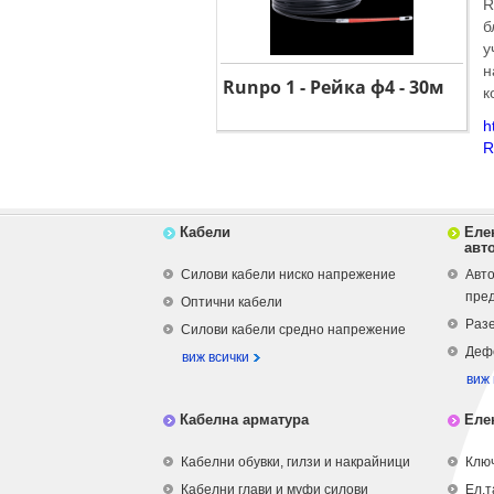
R
б
у
н
Runpo 1 - Рейка ф4 - 30м
к
h
R
Кабели
Еле
авт
Силови кабели ниско напрежение
Авто
пре
Оптични кабели
Разе
Силови кабели средно напрежение
Деф
виж всички
виж 
Кабелна арматура
Еле
Кабелни обувки, гилзи и накрайници
Ключ
Кабелни глави и муфи силови
Ел.т