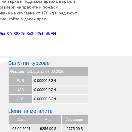
а върха и подвижна дръжка в края, е
азмери на тръбите и по-къси
ане на скъсване от 170 kg и радиусът
не, който е далеч пред
6e9ce67d8882ef6c3c92cbb8/EN-
Валутни курсове
Фиксинг на ЕЦБ за 07.08.2026
EUR
0.00000 BGN
USD
0.00000 BGN
GBP
0.00000 BGN
Цени на металите
Дата
Мед
Алуминий
08.09.2021
9256.00 $
2775.00 $