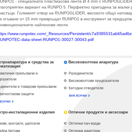
UNPO1 - специалната пластмасова лента Ø 4 mm с RUNPOGLIDER н
лагоприятен вариант на RUNPO 5. Перфектно пригодена за малки р
частъци. Големият отвор на RUNPOGLIDER, високото общо натоварв
а огъване от 15 mm превръщат RUNPO1 в инструмент за придърпва
онвенционалните найлонови ленти.
ttps://www.runpotec.com/_Resources/Persistent/c7a9385531ab65ad
UNPOTEC-data-sheet-RUNPO1-30027-30043.pdf
ктроапаратура и средства за
Високоволтова апаратура
оматизация
матични прекъсвачи и
Разединители
дпазители
Високоволтови предпазители
динители и товарови прекъсвачи
Катодни отводители
ектнотокови защити
виж всички
всички
ктро-инсталационни изделия
Оптични продукти и аксесоари
ове, контакти, щепсели
Оптични пач корди
абла битови
Оптични адаптери