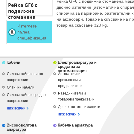
Рейка GF6 с подвижна стоманена мака
Рейка GF6 с
двойно изтегляне (автоматична спирач
подвижна
спирачка за паркиране, разтегателни 
стоманена
на аксесоари. Товар на скъсване на п
макара - 80м
товар на скъсване 320 kg.
Изтеглете
пълна
спецификация
Кабели
Електроапаратура и
средства за
автоматизация
Силови кабели ниско
Автоматични
напрежение
прекъсвачи и
предпазители
Оптични кабели
Разединители и
Силови кабели средно
товарови прекъсвачи
напрежение
Дефектнотокови защити
виж всички
виж всички
Високоволтова
Кабелна арматура
апаратура