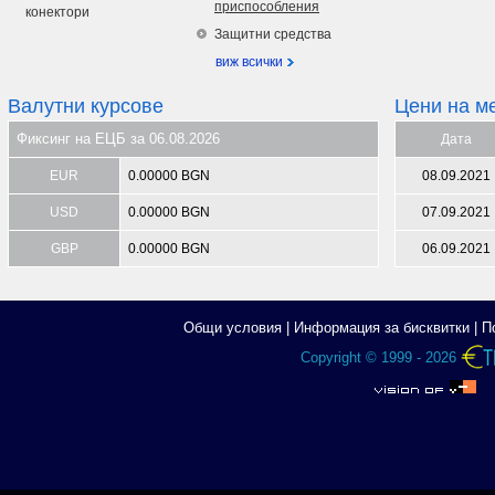
приспособления
конектори
Защитни средства
виж всички
Валутни курсове
Цени на м
Фиксинг на ЕЦБ за 06.08.2026
Дата
EUR
0.00000 BGN
08.09.2021
USD
0.00000 BGN
07.09.2021
GBP
0.00000 BGN
06.09.2021
Общи условия
|
Информация за бисквитки
|
П
Copyright © 1999 - 2026