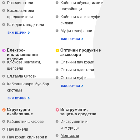
Разединители
Кабелни обувки, гилзи и
накрайници
Високоволтови
предпазители
Кабелни глави и муфи
силови
Катодни отводители
Муфи телефонни
виж всички
виж всички
Електро-
Оптични продукти и
инсталационни
аксесоари
изделия
Ключове, контакти,
Оптични пач корди
щепсели
Оптични адаптери
Ел.табла битови
Оптични муфи
Кабелни скари, бус-бар
виж всички
системи
виж всички
Структурно
Инструменти,
окабеляване
защитна средства
Кабинетни шкафове
Инструменти и
изм.уреди
Пач панели
Монтажни
Пач корди; сплитери и