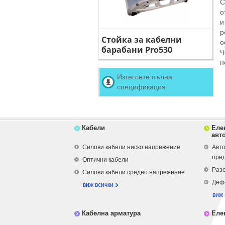
С
о
и
р
Стойка за кабелни
о
барабани Pro530
Ч
н
Изтеглете пълна
спецификация
Кабели
Еле
авт
Силови кабели ниско напрежение
Авто
пре
Оптични кабели
Разе
Силови кабели средно напрежение
Деф
виж всички
виж 
Кабелна арматура
Еле