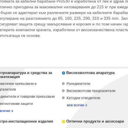
тойката за кабелни барабани Pro530 е изработена от лек и здрав л
тлично пригодена за максимални натоварвания до 215 кг при ежед
 бързо се адаптират към различните размери на кабелните бараба
егулиране на разстоянието до 85, 160, 225, 290, 310 и 335 mm. За
сигуряват защита срещу замърсяване и корозия и по този начин га
етирите компактни крачета, изработени от висококачествена пласт
еплъзгаща се основа.
ктроапаратура и средства за
Високоволтова апаратура
оматизация
матични прекъсвачи и
Разединители
дпазители
Високоволтови предпазители
динители и товарови прекъсвачи
Катодни отводители
ектнотокови защити
виж всички
всички
ктро-инсталационни изделия
Оптични продукти и аксесоари