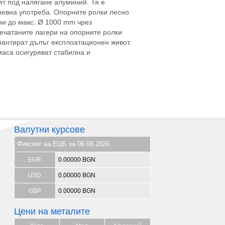
ят под налягане алуминий. Тя е
невна употреба. Опорните ролки лесно
ни до макс. Ø 1000 mm чрез
печатаните лагери на опорните ролки
рантират дълъг експлоатационен живот.
маса осигуряват стабилна и
Валутни курсове
Фиксинг на ЕЦБ за 06.08.2026
EUR
0.00000 BGN
USD
0.00000 BGN
GBP
0.00000 BGN
Цени на металите