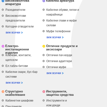
Високоволтова
Кабелна арматура
апаратура
Разединители
Кабелни обувки, гилзи и
накрайници
Високоволтови
предпазители
Кабелни глави и муфи
силови
Катодни отводители
Муфи телефонни
виж всички
виж всички
Електро-
Оптични продукти и
инсталационни
аксесоари
изделия
Ключове, контакти,
Оптични пач корди
щепсели
Оптични адаптери
Ел.табла битови
Оптични муфи
Кабелни скари, бус-бар
виж всички
системи
виж всички
Структурно
Инструменти,
окабеляване
защитна средства
Кабинетни шкафове
Инструменти и
изм.уреди
Пач панели