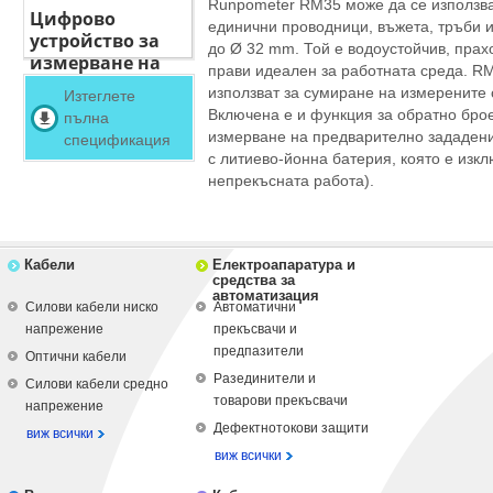
Runpometer RM35 може да се използва
Цифрово
единични проводници, въжета, тръби 
устройство за
до Ø 32 mm. Той е водоустойчив, прахо
измерване на
прави идеален за работната среда. RM
кабелите
използват за сумиране на измерените 
Изтеглете
Включена е и функция за обратно брое
пълна
измерване на предварително зададени
спецификация
с литиево-йонна батерия, която e изк
непрекъсната работа).
Кабели
Електроапаратура и
средства за
автоматизация
Силови кабели ниско
Автоматични
напрежение
прекъсвачи и
предпазители
Оптични кабели
Разединители и
Силови кабели средно
товарови прекъсвачи
напрежение
Дефектнотокови защити
виж всички
виж всички