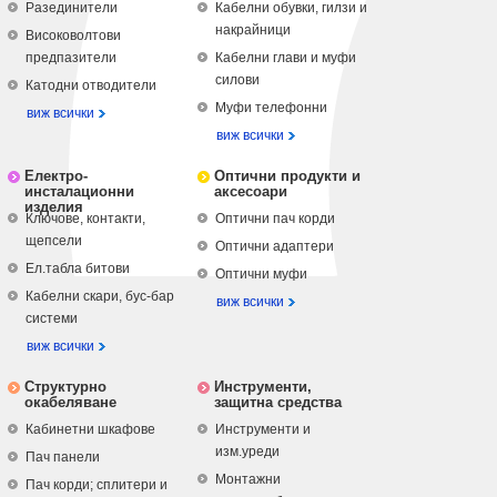
Разединители
Кабелни обувки, гилзи и
накрайници
Високоволтови
предпазители
Кабелни глави и муфи
силови
Катодни отводители
Муфи телефонни
виж всички
виж всички
Електро-
Оптични продукти и
инсталационни
аксесоари
изделия
Ключове, контакти,
Оптични пач корди
щепсели
Оптични адаптери
Ел.табла битови
Оптични муфи
Кабелни скари, бус-бар
виж всички
системи
виж всички
Структурно
Инструменти,
окабеляване
защитна средства
Кабинетни шкафове
Инструменти и
изм.уреди
Пач панели
Монтажни
Пач корди; сплитери и