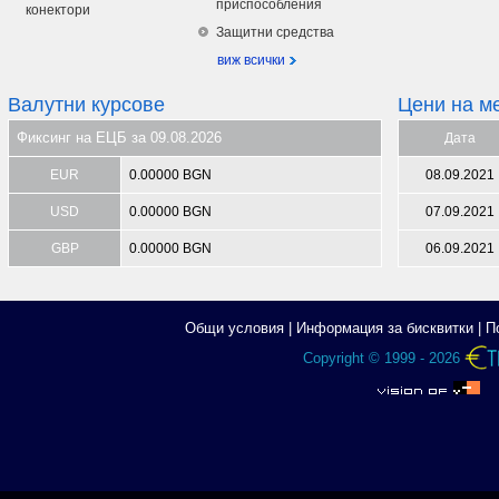
приспособления
конектори
Защитни средства
виж всички
Валутни курсове
Цени на м
Фиксинг на ЕЦБ за 09.08.2026
Дата
EUR
0.00000 BGN
08.09.2021
USD
0.00000 BGN
07.09.2021
GBP
0.00000 BGN
06.09.2021
Общи условия
|
Информация за бисквитки
|
П
Copyright © 1999 - 2026