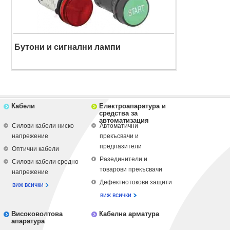
Бутони и сигнални лампи
Кабели
Електроапаратура и
средства за
автоматизация
Силови кабели ниско
Автоматични
напрежение
прекъсвачи и
предпазители
Оптични кабели
Разединители и
Силови кабели средно
товарови прекъсвачи
напрежение
Дефектнотокови защити
виж всички
виж всички
Високоволтова
Кабелна арматура
апаратура