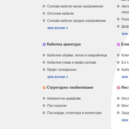
Силови кабели ниско напрежение
Авто
пре
Оптични кабели
Разе
Силови кабели средно напрежение
Деф
виж всички
виж 
Кабелна арматура
Еле
Кабелни обувки, гилзи и накрайници
Ключ
Кабелни глави и муфи силови
Ел.т
Муфи телефонни
Кабе
виж всички
виж 
Структурно окабеляване
Инс
Кабинетни шкафове
Инст
Пач панели
Мон
Пач корди; сплитери и конектори
Защ
виж 