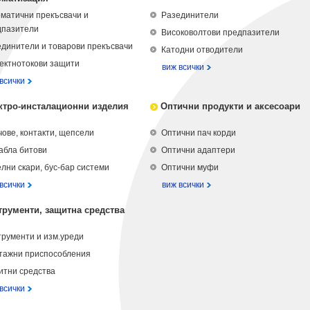
матични прекъсвачи и
Разединители
дпазители
Високоволтови предпазители
динители и товарови прекъсвачи
Катодни отводители
ектнотокови защити
виж всички
всички
ктро-инсталационни изделия
Оптични продукти и аксесоари
ове, контакти, щепсели
Оптични пач корди
абла битови
Оптични адаптери
лни скари, бус-бар системи
Оптични муфи
всички
виж всички
трументи, защитна средства
рументи и изм.уреди
тажни приспособления
итни средства
всички