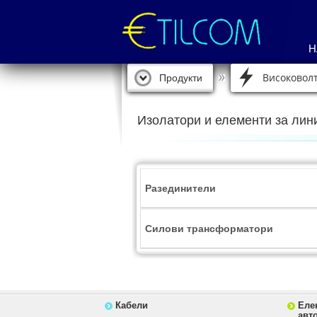
Н
Високовол
Продукти
Изолатори и елементи за лини
Разединители
Силови трансформатори
Кабели
Еле
авт