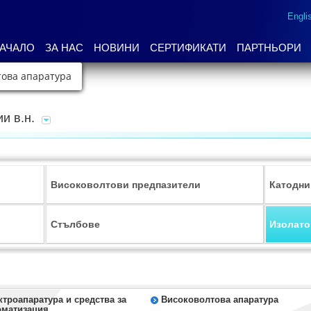
Engli
АЧАЛО
ЗА НАС
НОВИНИ
СЕРТИФИКАТИ
ПАРТНЬОРИ
това апаратура
и в.н.
Високоволтови предпазители
Катодни
Стълбове
Изолато
ктроапаратура и средства за
Високоволтова апаратура
оматизация