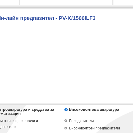
н-лайн предпазител - PV-K/1500ILF3
ктроапаратура и средства за
Високоволтова апаратура
оматизация
матични прекъсвачи и
Разединители
дпазители
Високоволтови предпазители