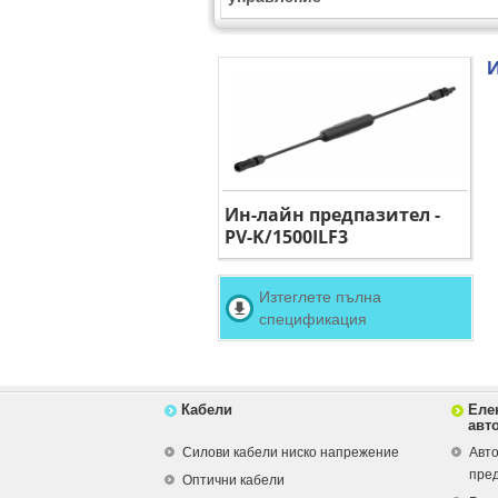
И
Ин-лайн предпазител -
PV-K/1500ILF3
Изтеглете пълна
спецификация
Кабели
Еле
авт
Силови кабели ниско напрежение
Авто
пре
Оптични кабели