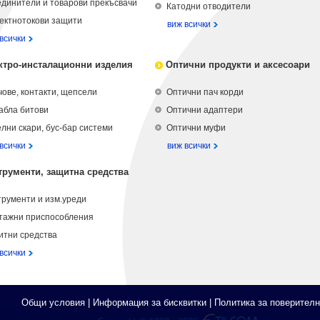
динители и товарови прекъсвачи
Катодни отводители
ектнотокови защити
виж всички
всички
ктро-инсталационни изделия
Оптични продукти и аксесоари
ове, контакти, щепсели
Оптични пач корди
абла битови
Оптични адаптери
лни скари, бус-бар системи
Оптични муфи
всички
виж всички
трументи, защитна средства
рументи и изм.уреди
тажни приспособления
итни средства
всички
Общи условия
|
Информация за бисквитки
|
Политика за поверителн