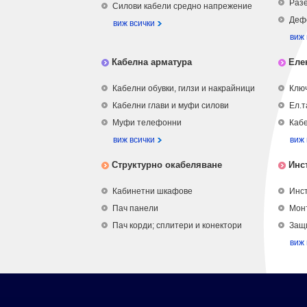
Разе
Силови кабели средно напрежение
Деф
виж всички
виж 
Кабелна арматура
Еле
Кабелни обувки, гилзи и накрайници
Ключ
Кабелни глави и муфи силови
Ел.т
Муфи телефонни
Кабе
виж всички
виж 
Структурно окабеляване
Инс
Кабинетни шкафове
Инст
Пач панели
Мон
Пач корди; сплитери и конектори
Защ
виж 