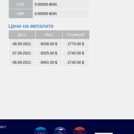
USD
0.00000 BGN
GBP
0.00000 BGN
Цени на металите
Дата
Мед
Алуминий
08.09.2021
9256.00 $
2775.00 $
07.09.2021
9325.00 $
2740.50 $
06.09.2021
9401.50 $
2745.50 $
ост