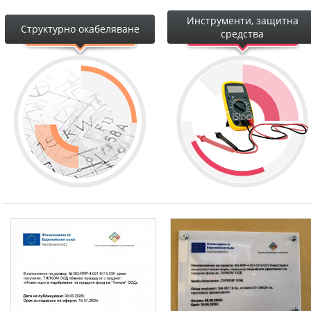
Инструменти, защитна
Структурно окабеляване
средства