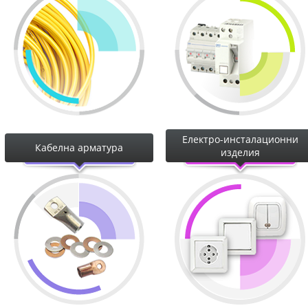
Електро-инсталационни
Кабелна арматура
изделия