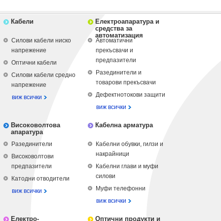
Кабели
Електроапаратура и
средства за
автоматизация
Силови кабели ниско
Автоматични
напрежение
прекъсвачи и
предпазители
Оптични кабели
Разединители и
Силови кабели средно
товарови прекъсвачи
напрежение
Дефектнотокови защити
виж всички
виж всички
Високоволтова
Кабелна арматура
апаратура
Разединители
Кабелни обувки, гилзи и
накрайници
Високоволтови
предпазители
Кабелни глави и муфи
силови
Катодни отводители
Муфи телефонни
виж всички
виж всички
Електро-
Оптични продукти и