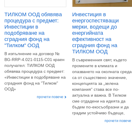
ТИЛКОМ ООД обявява
Инвестиция в
процедура с предмет:
енергоспестяващи
Инвестиции в
мерки, водещи до
подобряване на
енергийната
сградния фонд на
ефективност на
"Тилком" ООД
сградния фонд на
ТИЛКОМ ООД
В изпълнение на договор №
BG-RRP-4.021-0115-C01 краен
В съвременния свят, където
получател: ТИЛКОМ ООД
промените в климата и
обявява процедура с предмет:
опазването на околната среда
«Инвестиции в подобряване на
са от съществено значение,
сградния фонд на "Тилком"
концепцията за „зелена
ООД»
компания“ става все по-
актуална и важна. В Тилком
прочети повече
сме отдадени на идеята да
бъдем по-екосъобразни и да
градим устойчиво бъдеще,
прочети повече