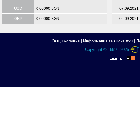
USD
0.00000 BGN
07.09.2021
GBP
0.00000 BGN
06.09.2021
Общи условия
|
Информация за бисквитки
|
П
Copyright © 1999 - 2026