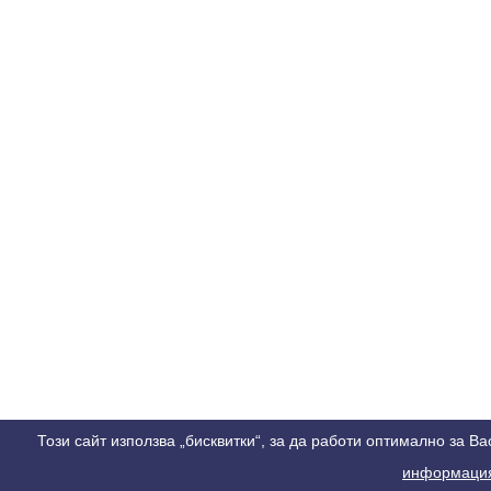
Този сайт използва „бисквитки“, за да работи оптимално за В
информация