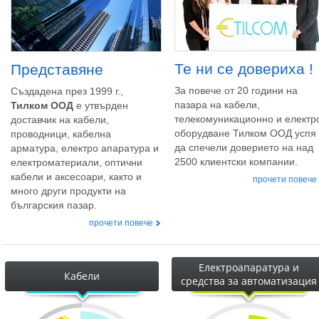
Те ни се довериха !
Представяне
За повече от 20 години на
Създадена през 1999 г.,
пазара на кабели,
Тилком ООД
е утвърден
телекомуникационно и електр
доставчик на кабели,
оборудване Тилком ООД успя
проводници, кабелна
да спечели доверието на над
арматура, електро апаратура и
2500 клиентски компании.
електроматериали, оптични
кабели и аксесоари, както и
прочети повече
много други продукти на
българския пазар.
прочети повече
Електроапаратура и
Кабели
средства за автоматизация