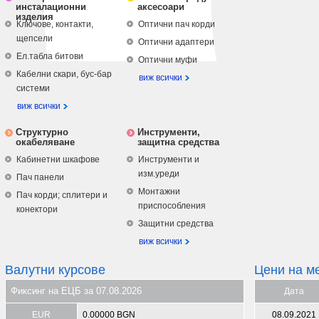
инсталационни
аксесоари
изделия
Ключове, контакти,
Оптични пач корди
щепсели
Оптични адаптери
Ел.табла битови
Оптични муфи
Кабелни скари, бус-бар
виж всички
системи
виж всички
Структурно
Инструменти,
окабеляване
защитна средства
Кабинетни шкафове
Инструменти и
изм.уреди
Пач панели
Монтажни
Пач корди; сплитери и
приспособления
конектори
Защитни средства
виж всички
Валутни курсове
Цени на м
Фиксинг на ЕЦБ за 07.08.2026
Дата
EUR
0.00000 BGN
08.09.2021