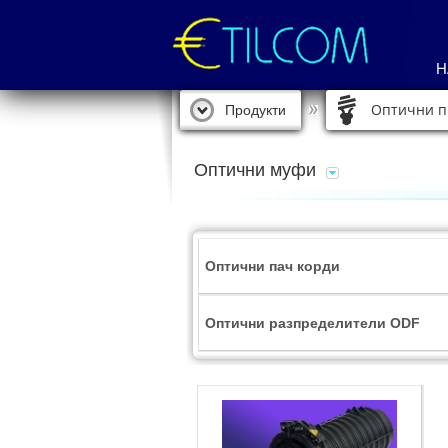
Н
Оптични п
Продукти
Оптични муфи
Оптични пач корди
Оптични разпределители ODF