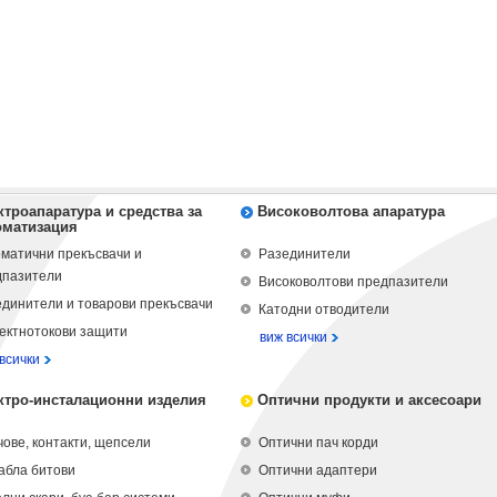
ктроапаратура и средства за
Високоволтова апаратура
оматизация
матични прекъсвачи и
Разединители
дпазители
Високоволтови предпазители
динители и товарови прекъсвачи
Катодни отводители
ектнотокови защити
виж всички
всички
ктро-инсталационни изделия
Оптични продукти и аксесоари
ове, контакти, щепсели
Оптични пач корди
абла битови
Оптични адаптери