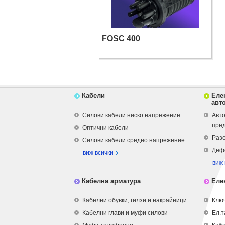
FOSC 400
Кабели
Еле
авт
Силови кабели ниско напрежение
Авто
пре
Оптични кабели
Разе
Силови кабели средно напрежение
Деф
виж всички
виж 
Кабелна арматура
Еле
Кабелни обувки, гилзи и накрайници
Ключ
Кабелни глави и муфи силови
Ел.т