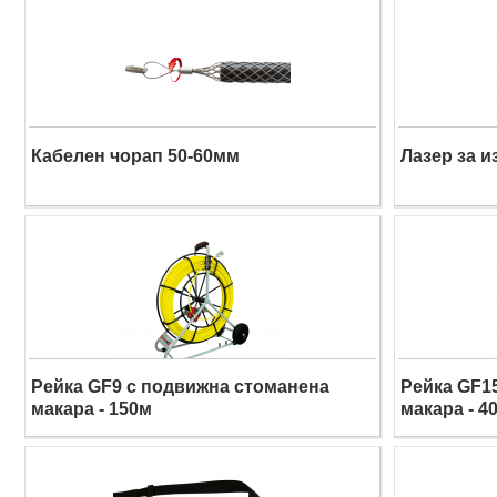
Кабелен чорап 50-60мм
Лазер за 
Рейка GF9 с подвижна стоманена
Рейка GF1
макара - 150м
макара - 4