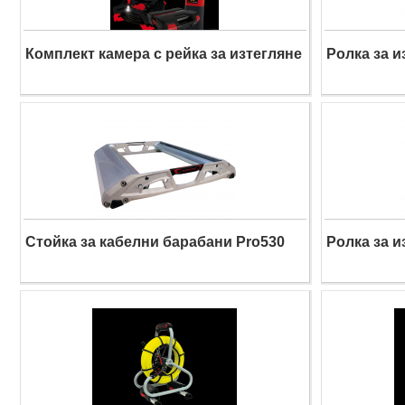
Комплект камера с рейка за изтегляне
Ролка за и
Стойка за кабелни барабани Pro530
Ролка за и