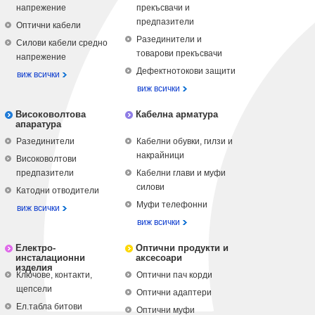
напрежение
прекъсвачи и
предпазители
Оптични кабели
Разединители и
Силови кабели средно
товарови прекъсвачи
напрежение
Дефектнотокови защити
виж всички
виж всички
Високоволтова
Кабелна арматура
апаратура
Разединители
Кабелни обувки, гилзи и
накрайници
Високоволтови
предпазители
Кабелни глави и муфи
силови
Катодни отводители
Муфи телефонни
виж всички
виж всички
Електро-
Оптични продукти и
инсталационни
аксесоари
изделия
Ключове, контакти,
Оптични пач корди
щепсели
Оптични адаптери
Ел.табла битови
Оптични муфи