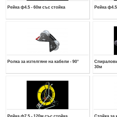
Рейка ф4.5 - 60м със стойка
Рейка ф4.5
Ролка за изтелгяне на кабели - 90°
Спиралови
30м
Рейка ф7,5 - 120м със стойка
Стойка за