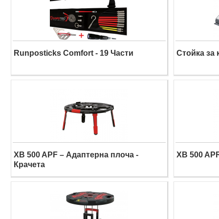
Runposticks Comfort - 19 Части
Стойка за
XB 500 APF – Адаптерна плоча -
XB 500 APR
Крачета