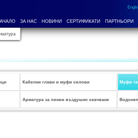
Engli
АЧАЛО
ЗА НАС
НОВИНИ
СЕРТИФИКАТИ
ПАРТНЬОРИ
рматура
ици
Кабелни глави и муфи силови
Муфи т
Арматура за линии въздушно окачване
Водонеп