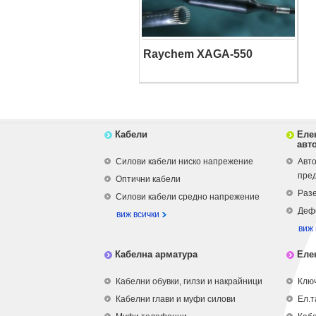
Raychem XAGA-550
Кабели
Еле
авт
Силови кабели ниско напрежение
Авто
пре
Оптични кабели
Разе
Силови кабели средно напрежение
Деф
виж всички
виж 
Кабелна арматура
Еле
Кабелни обувки, гилзи и накрайници
Ключ
Кабелни глави и муфи силови
Ел.т