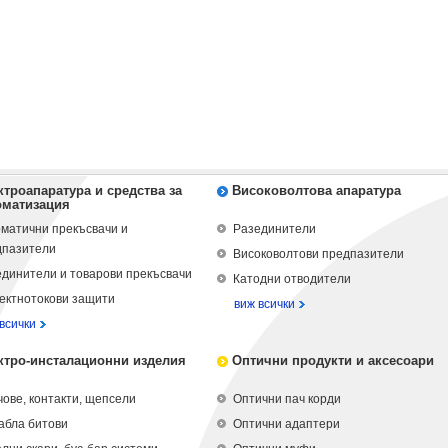
ктроапаратура и средства за
Високоволтова апаратура
оматизация
матични прекъсвачи и
Разединители
дпазители
Високоволтови предпазители
динители и товарови прекъсвачи
Катодни отводители
ектнотокови защити
виж всички
всички
ктро-инсталационни изделия
Оптични продукти и аксесоари
ове, контакти, щепсели
Оптични пач корди
абла битови
Оптични адаптери