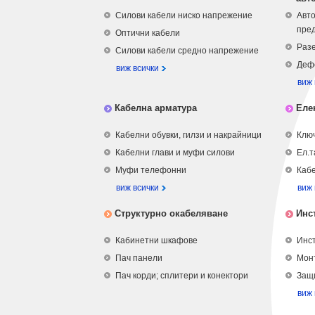
Силови кабели ниско напрежение
Авто
пре
Оптични кабели
Разе
Силови кабели средно напрежение
Деф
виж всички
виж 
Кабелна арматура
Еле
Кабелни обувки, гилзи и накрайници
Ключ
Кабелни глави и муфи силови
Ел.т
Муфи телефонни
Кабе
виж всички
виж 
Структурно окабеляване
Инс
Кабинетни шкафове
Инст
Пач панели
Мон
Пач корди; сплитери и конектори
Защ
виж 