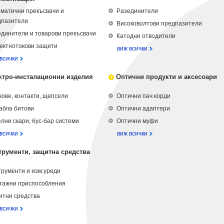
матични прекъсвачи и
Разединители
дпазители
Високоволтови предпазители
динители и товарови прекъсвачи
Катодни отводители
ектнотокови защити
виж всички
всички
ктро-инсталационни изделия
Оптични продукти и аксесоари
ове, контакти, щепсели
Оптични пач корди
абла битови
Оптични адаптери
лни скари, бус-бар системи
Оптични муфи
всички
виж всички
трументи, защитна средства
рументи и изм.уреди
тажни приспособления
итни средства
всички