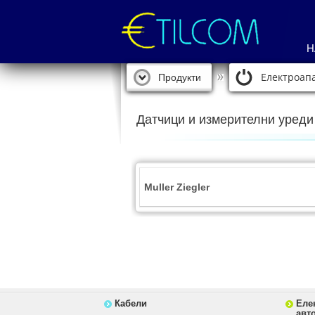
Н
Електроапа
Продукти
Датчици и измерителни уреди
Muller Ziegler
Кабели
Еле
авт