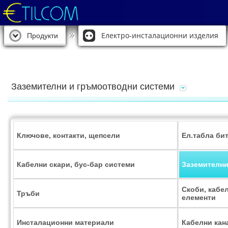
Електро-инсталационни изделия
Продукти
Заземителни и гръмоотводни системи
Ключове, контакти, щепсели
Ел.табла би
Кабелни скари, бус-бар системи
Заземителни
Скоби, кабе
Тръби
елементи
Инсталационни материали
Кабелни кан