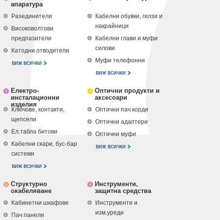
апаратура
Разединители
Кабелни обувки, гилзи и
накрайници
Високоволтови
предпазители
Кабелни глави и муфи
силови
Катодни отводители
Муфи телефонни
виж всички
виж всички
Електро-
Оптични продукти и
инсталационни
аксесоари
изделия
Ключове, контакти,
Оптични пач корди
щепсели
Оптични адаптери
Ел.табла битови
Оптични муфи
Кабелни скари, бус-бар
виж всички
системи
виж всички
Структурно
Инструменти,
окабеляване
защитна средства
Кабинетни шкафове
Инструменти и
изм.уреди
Пач панели