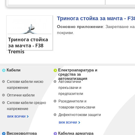
Тринога стойка за мачта - F3
Основно приложение
: Закрепване н
покриви.
Тринога стойка
за мачта - F38
Tremis
Кабели
Електроапаратура и
средства за
автоматизация
Силови кабели ниско
Автоматични
напрежение
прекъсвачи и
предпазители
Оптични кабели
Разединители и
Силови кабели средно
товарови прекъсвачи
напрежение
Дефектнотокови защити
виж всички
виж всички
Високоволтова
Кабелна арматура