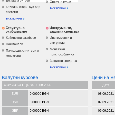
Ел.табла битови
Оптични муфи
Кабелни скари, бус-бар
виж всички
системи
виж всички
Структурно
Инструменти,
окабеляване
защитна средства
Кабинетни шкафове
Инструменти и
изм.уреди
Пач панели
Монтажни
Пач корди; сплитери и
приспособления
конектори
Защитни средства
виж всички
Валутни курсове
Цени на м
Фиксинг на ЕЦБ за 06.08.2026
Дата
EUR
0.00000 BGN
08.09.2021
USD
0.00000 BGN
07.09.2021
GBP
0.00000 BGN
06.09.2021