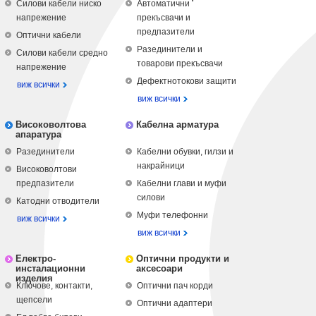
Силови кабели ниско
Автоматични
напрежение
прекъсвачи и
предпазители
Оптични кабели
Разединители и
Силови кабели средно
товарови прекъсвачи
напрежение
Дефектнотокови защити
виж всички
виж всички
Високоволтова
Кабелна арматура
апаратура
Разединители
Кабелни обувки, гилзи и
накрайници
Високоволтови
предпазители
Кабелни глави и муфи
силови
Катодни отводители
Муфи телефонни
виж всички
виж всички
Електро-
Оптични продукти и
инсталационни
аксесоари
изделия
Ключове, контакти,
Оптични пач корди
щепсели
Оптични адаптери