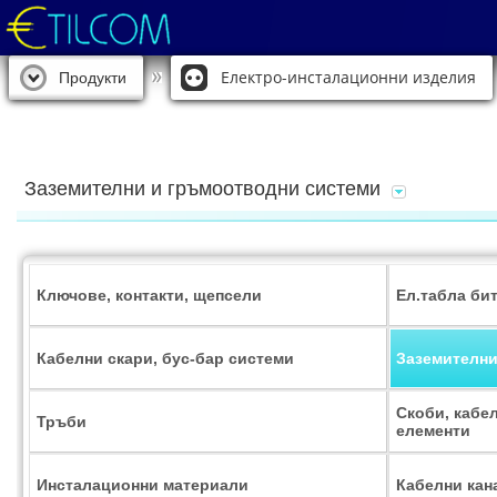
Електро-инсталационни изделия
Продукти
Заземителни и гръмоотводни системи
Ключове, контакти, щепсели
Ел.табла би
Кабелни скари, бус-бар системи
Заземителни
Скоби, кабе
Тръби
елементи
Инсталационни материали
Кабелни кан