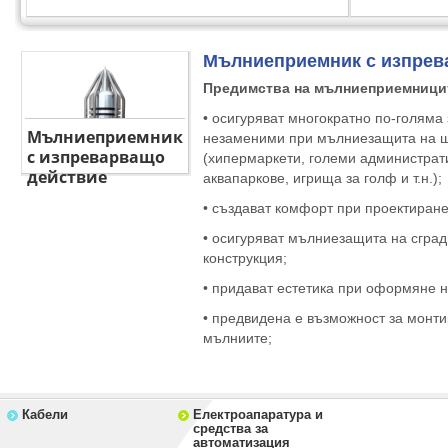
Мълниеприемник с изпрев
Предимства на мълниеприемницит
• осигуряват многократно по-голяма
Мълниеприемник
незаменими при мълниезащита на 
с изпреварващо
(хипермаркети, големи администрат
действие
аквапаркове, игрища за голф и т.н.);
• създават комфорт при проектиране
• осигуряват мълниезащита на сград
конструкция;
• придават естетика при оформяне н
• предвидена е възможност за монти
мълниите;
Кабели
Електроапаратура и
средства за
автоматизация