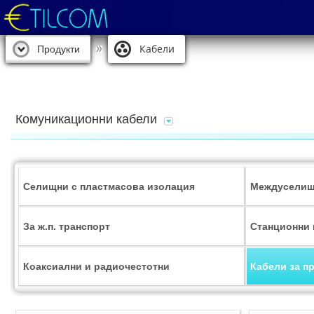
Кабели
Продукти
Комуникационни кабели
Селищни с пластмасова изолация
Междуселищ
За ж.п. транспорт
Станционни 
Коаксиални и радиочестотни
Кабели за п