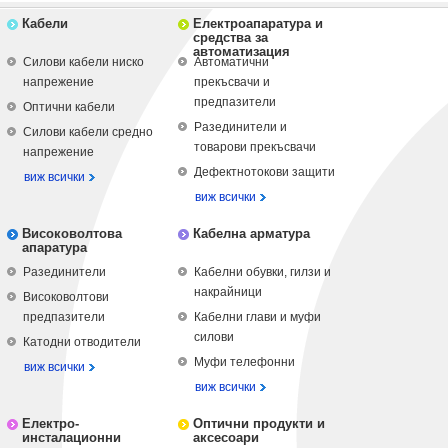
Кабели
Електроапаратура и
средства за
автоматизация
Силови кабели ниско
Автоматични
напрежение
прекъсвачи и
предпазители
Оптични кабели
Разединители и
Силови кабели средно
товарови прекъсвачи
напрежение
Дефектнотокови защити
виж всички
виж всички
Високоволтова
Кабелна арматура
апаратура
Разединители
Кабелни обувки, гилзи и
накрайници
Високоволтови
предпазители
Кабелни глави и муфи
силови
Катодни отводители
Муфи телефонни
виж всички
виж всички
Електро-
Оптични продукти и
инсталационни
аксесоари