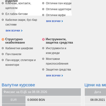
изделия
Ключове, контакти,
Оптични пач корди
щепсели
Оптични адаптери
Ел.табла битови
Оптични муфи
Кабелни скари, бус-бар
виж всички
системи
виж всички
Структурно
Инструменти,
окабеляване
защитна средства
Кабинетни шкафове
Инструменти и
изм.уреди
Пач панели
Монтажни
Пач корди; сплитери и
приспособления
конектори
Защитни средства
виж всички
Валутни курсове
Цени на м
Фиксинг на ЕЦБ за 08.08.2026
Дата
EUR
0.00000 BGN
08.09.2021