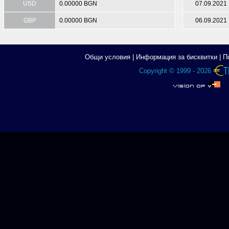
USD
0.00000 BGN
07.09.2021
GBP
0.00000 BGN
06.09.2021
Общи условия
|
Информация за бисквитки
|
П
Copyright © 1999 - 2026