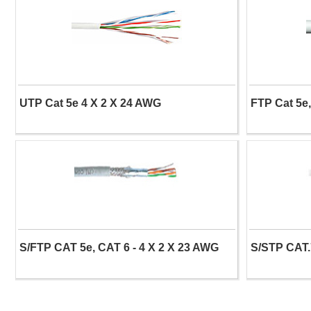
UTP Cat 5e 4 X 2 X 24 AWG
FTP Cat 5e,
S/FTP CAT 5e, CAT 6 - 4 X 2 X 23 AWG
S/STP CAT.