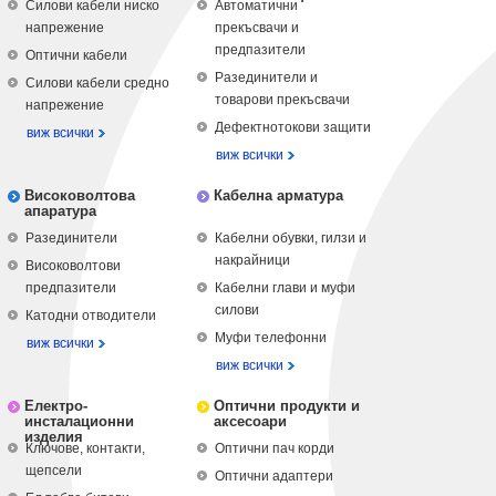
Силови кабели ниско
Автоматични
напрежение
прекъсвачи и
предпазители
Оптични кабели
Разединители и
Силови кабели средно
товарови прекъсвачи
напрежение
Дефектнотокови защити
виж всички
виж всички
Високоволтова
Кабелна арматура
апаратура
Разединители
Кабелни обувки, гилзи и
накрайници
Високоволтови
предпазители
Кабелни глави и муфи
силови
Катодни отводители
Муфи телефонни
виж всички
виж всички
Електро-
Оптични продукти и
инсталационни
аксесоари
изделия
Ключове, контакти,
Оптични пач корди
щепсели
Оптични адаптери