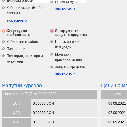
Ел.табла битови
Оптични муфи
Кабелни скари, бус-бар
виж всички
системи
виж всички
Структурно
Инструменти,
окабеляване
защитна средства
Кабинетни шкафове
Инструменти и
изм.уреди
Пач панели
Монтажни
Пач корди; сплитери и
приспособления
конектори
Защитни средства
виж всички
Валутни курсове
Цени на м
Фиксинг на ЕЦБ за 09.08.2026
Дата
EUR
0.00000 BGN
08.09.2021
USD
0.00000 BGN
07.09.2021
GBP
0.00000 BGN
06.09.2021