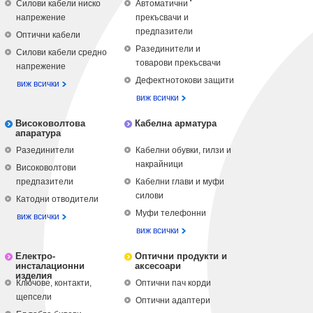
Силови кабели ниско
Автоматични
напрежение
прекъсвачи и
предпазители
Оптични кабели
Разединители и
Силови кабели средно
товарови прекъсвачи
напрежение
Дефектнотокови защити
виж всички
виж всички
Високоволтова
Кабелна арматура
апаратура
Разединители
Кабелни обувки, гилзи и
накрайници
Високоволтови
предпазители
Кабелни глави и муфи
силови
Катодни отводители
Муфи телефонни
виж всички
виж всички
Електро-
Оптични продукти и
инсталационни
аксесоари
изделия
Ключове, контакти,
Оптични пач корди
щепсели
Оптични адаптери