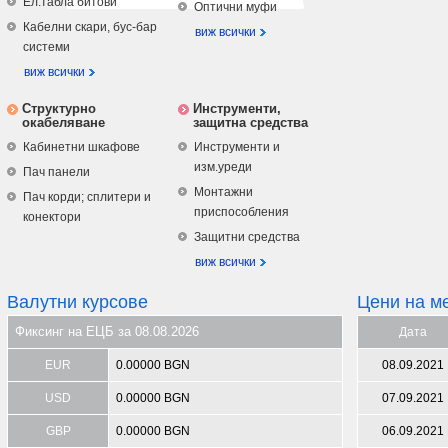
Ел.табла битови
Оптични муфи
Кабелни скари, бус-бар
виж всички
системи
виж всички
Структурно
Инструменти,
окабеляване
защитна средства
Кабинетни шкафове
Инструменти и
изм.уреди
Пач панели
Монтажни
Пач корди; сплитери и
приспособления
конектори
Защитни средства
виж всички
Валутни курсове
Цени на м
Фиксинг на ЕЦБ за 08.08.2026
Дата
EUR
0.00000 BGN
08.09.2021
USD
0.00000 BGN
07.09.2021
GBP
0.00000 BGN
06.09.2021