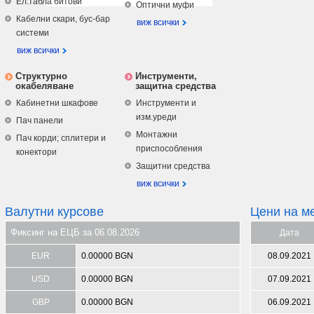
Ел.табла битови
Оптични муфи
Кабелни скари, бус-бар
виж всички
системи
виж всички
Структурно
Инструменти,
окабеляване
защитна средства
Кабинетни шкафове
Инструменти и
изм.уреди
Пач панели
Монтажни
Пач корди; сплитери и
приспособления
конектори
Защитни средства
виж всички
Валутни курсове
Цени на м
Фиксинг на ЕЦБ за 06.08.2026
Дата
EUR
0.00000 BGN
08.09.2021
USD
0.00000 BGN
07.09.2021
GBP
0.00000 BGN
06.09.2021