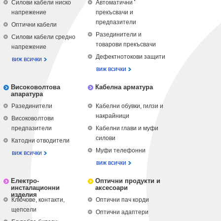
Силови кабели ниско
Автоматични
напрежение
прекъсвачи и
предпазители
Оптични кабели
Разединители и
Силови кабели средно
товарови прекъсвачи
напрежение
Дефектнотокови защити
виж всички
виж всички
Високоволтова
Кабелна арматура
апаратура
Разединители
Кабелни обувки, гилзи и
накрайници
Високоволтови
предпазители
Кабелни глави и муфи
силови
Катодни отводители
Муфи телефонни
виж всички
виж всички
Електро-
Оптични продукти и
инсталационни
аксесоари
изделия
Ключове, контакти,
Оптични пач корди
щепсели
Оптични адаптери